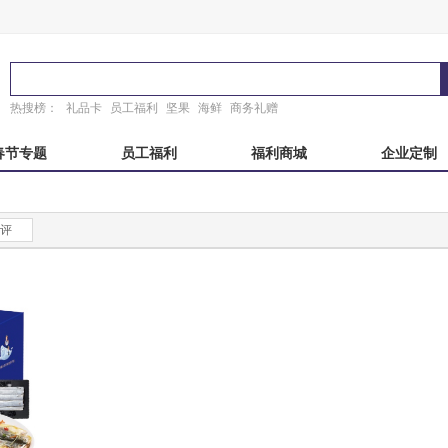
热搜榜：
礼品卡
员工福利
坚果
海鲜
商务礼赠
春节专题
员工福利
福利商城
企业定制
秋自选册
国产海鲜
端午自选册
东来顺
评
粽子礼盒
稻香村
故宫
锦华
真真老老
臻味故宫
诸老大
粽子礼券