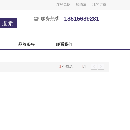
在线兑换
购物车
我的订单
18515689281
服务热线
品牌服务
联系我们
广州酒家
榴芒一刻
共
1
个商品
1
/1
良品铺子
五芳斋
中秋自选卡
严选自选卡