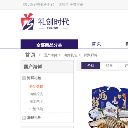
嘿，欢迎来礼创时代！
请登录
免费注册
首 页
全部商品分类
首 页
>
国产海鲜
>
海鲜礼包
>
鲜到鲜得
中秋福卡
中
价格
销量
好
国产海鲜
锋味
海鲜礼包
鲜品屋
鲜到鲜得
淘鲜拾光
海水来了
中垦优选
海鲜礼券