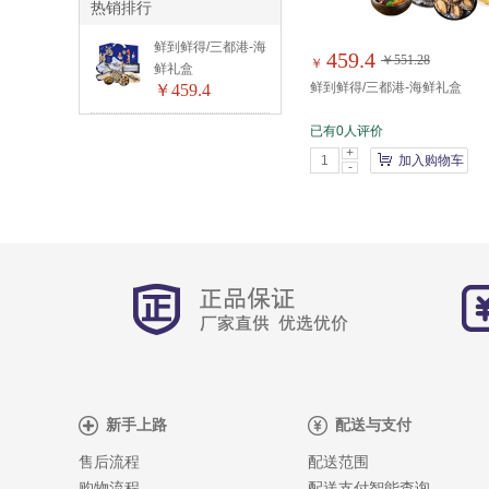
热销排行
鲜到鲜得/三都港-海
459.4
￥551.28
￥
鲜礼盒
鲜到鲜得/三都港-海鲜礼盒
￥459.4
已有0人评价
+
加入购物车
-
新手上路
配送与支付
售后流程
配送范围
购物流程
配送支付智能查询