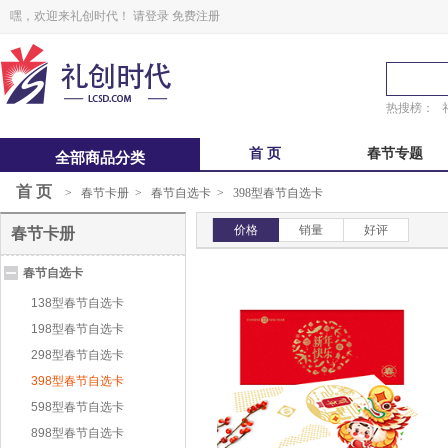
嘿，欢迎来礼创时代！
请登录
免费注册
热搜榜：
首 页
春节专题
全部商品分类
首 页
>
春节卡册
>
春节自选卡
>
398型春节自选卡
中秋福卡
中秋自选册
价格
销量
好评
春节卡册
锋味
粽子礼盒
春节自选卡
鲜品屋
真真老老
138型春节自选卡
198型春节自选卡
298型春节自选卡
398型春节自选卡
598型春节自选卡
898型春节自选卡