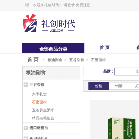
嘿，欢迎来礼创时代！
请登录
免费注册
首 页
全部商品分类
首 页
>
粮油副食
>
五谷杂粮
>
石磨面粉
中秋福卡
中
品牌：
粮油副食
锋味
五谷杂粮
鲜品屋
价格
销量
好
大米礼盒
石磨面粉
五谷养生粥米
精品杂粮组合
进口橄榄油
食用油礼盒