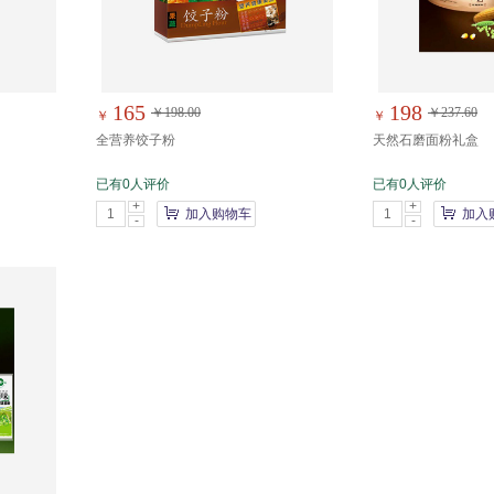
165
198
￥198.00
￥237.60
￥
￥
全营养饺子粉
天然石磨面粉礼盒
已有0人评价
已有0人评价
+
+
加入购物车
加入
-
-