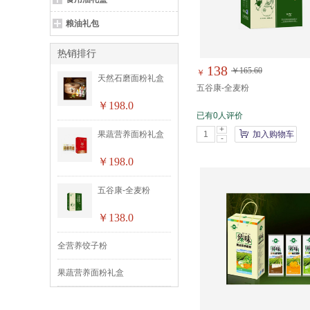
粮油礼包
热销排行
138
￥165.60
￥
天然石磨面粉礼盒
五谷康-全麦粉
￥198.0
已有0人评价
+
果蔬营养面粉礼盒
加入购物车
-
￥198.0
五谷康-全麦粉
￥138.0
全营养饺子粉
果蔬营养面粉礼盒