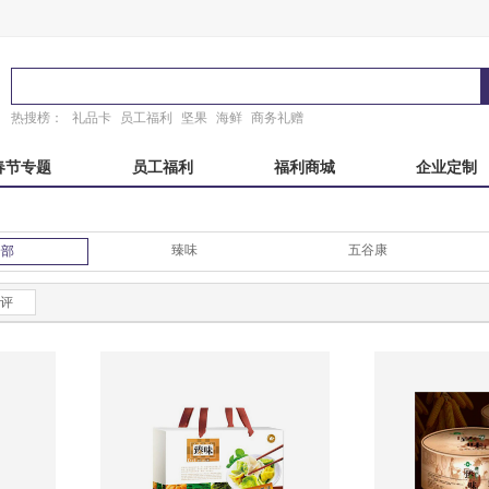
热搜榜：
礼品卡
员工福利
坚果
海鲜
商务礼赠
春节专题
员工福利
福利商城
企业定制
秋自选册
国产海鲜
端午自选册
东来顺
臻味
五谷康
全部
粽子礼盒
稻香村
故宫
锦华
真真老老
臻味故宫
诸老大
粽子礼券
评