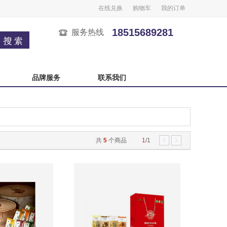
在线兑换
购物车
我的订单
18515689281
服务热线
品牌服务
联系我们
广州酒家
榴芒一刻
良品铺子
五芳斋
中秋自选卡
严选自选卡
共
5
个商品
1
/1