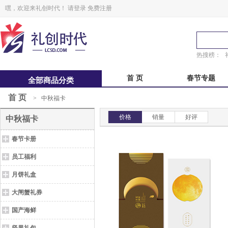
嘿，欢迎来礼创时代！
请登录
免费注册
热搜榜：
首 页
春节专题
全部商品分类
首 页
>
中秋福卡
中秋福卡
中秋自选册
价格
销量
好评
中秋福卡
锋味
粽子礼盒
春节卡册
鲜品屋
真真老老
员工福利
月饼礼盒
大闸蟹礼券
国产海鲜