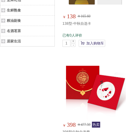
坚果礼包
生鲜熟食
138
￥165.60
￥
粮油副食
138型-中秋自选卡
名酒茗茶
已有0人评价
居家生活
+
加入购物车
-
398
￥477.59
热卖
￥