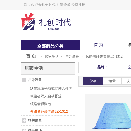
嘿，欢迎来礼创时代！
请登录
免费注册
首 页
全部商品分类
首 页
>
居家生活
>
户外装备
>
领路者睡袋套装LZ-1312
中秋福卡
中
品牌：
居家生活
锋味
户外装备
鲜品屋
价格
销量
好
纵贯线阳光海域沙滩六件套
ST-06
领路者双人自动帐篷
领路者保温包
领路者睡袋套装LZ-1312
箱包皮具
精品家坊