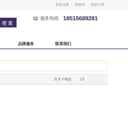
在线兑换
购物车
我的订单
18515689281
服务热线
品牌服务
联系我们
广州酒家
榴芒一刻
良品铺子
五芳斋
中秋自选卡
严选自选卡
共
1
个商品
1
/1