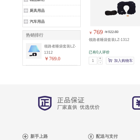
厨具用品
汽车用品
769
￥922.80
￥
热销排行
领路者睡袋套装LZ-1312
领路者睡袋套装LZ-
已有0人评价
1312
￥769.0
+
加入购物车
-
新手上路
配送与支付