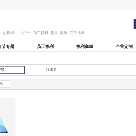
热搜榜：
礼品卡
员工福利
坚果
海鲜
商务礼赠
春节专题
员工福利
福利商城
企业定制
秋自选册
国产海鲜
端午自选册
东来顺
领路者
全部
粽子礼盒
稻香村
故宫
锦华
真真老老
臻味故宫
诸老大
粽子礼券
评