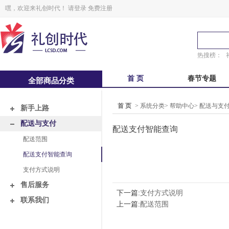
嘿，欢迎来礼创时代！
请登录
免费注册
热搜榜：
首 页
春节专题
全部商品分类
中秋福卡
中秋自选册
首 页
>
系统分类
>
帮助中心
>
配送与支
新手上路
锋味
粽子礼盒
配送与支付
配送支付智能查询
配送范围
鲜品屋
真真老老
配送支付智能查询
支付方式说明
售后服务
下一篇:
支付方式说明
联系我们
上一篇:
配送范围