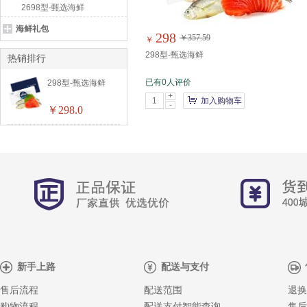
2698型-甄选海鲜
海鲜礼包
298
￥357.59
￥
298型-甄选海鲜
热销排行
已有0人评价
298型-甄选海鲜
+
加入购物车
-
￥298.0
新手上路
配送与支付
售后流程
配送范围
退换
购物流程
配送支付智能查询
售后