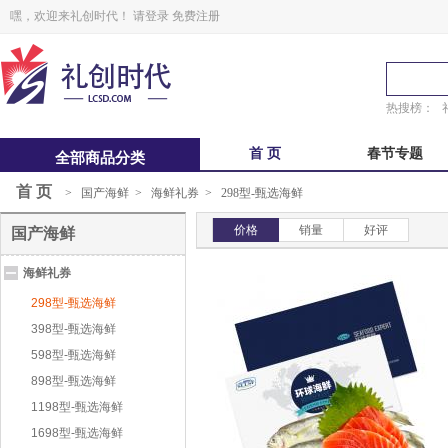
嘿，欢迎来礼创时代！
请登录
免费注册
热搜榜：
首 页
春节专题
全部商品分类
首 页
>
国产海鲜
>
海鲜礼券
>
298型-甄选海鲜
中秋福卡
中秋自选册
价格
销量
好评
国产海鲜
锋味
粽子礼盒
海鲜礼券
鲜品屋
真真老老
298型-甄选海鲜
398型-甄选海鲜
598型-甄选海鲜
898型-甄选海鲜
1198型-甄选海鲜
1698型-甄选海鲜