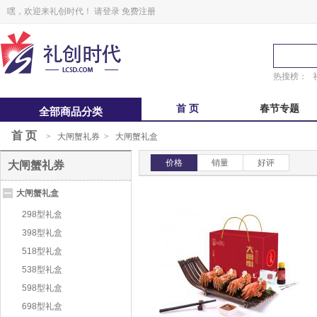
嘿，欢迎来礼创时代！
请登录
免费注册
热搜榜：
首 页
春节专题
全部商品分类
首 页
>
大闸蟹礼券
>
大闸蟹礼盒
中秋福卡
中秋自选册
价格
销量
好评
大闸蟹礼券
锋味
粽子礼盒
大闸蟹礼盒
鲜品屋
真真老老
298型礼盒
398型礼盒
518型礼盒
538型礼盒
598型礼盒
698型礼盒