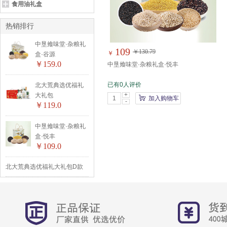
食用油礼盒
热销排行
中垦飨味堂·杂粮礼
109
￥130.79
￥
盒·谷源
￥159.0
中垦飨味堂·杂粮礼盒·悦丰
已有0人评价
北大荒典选优福礼
+
大礼包
加入购物车
-
￥119.0
中垦飨味堂·杂粮礼
盒·悦丰
￥109.0
北大荒典选优福礼大礼包D款