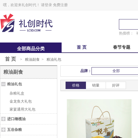
嘿，欢迎来礼创时代！
请登录
免费注册
热搜榜：
首 页
春节专题
全部商品分类
首 页
>
粮油副食
>
粮油礼包
中秋福卡
中秋自选册
品牌：
全部
粮油副食
锋味
粽子礼盒
粮油礼包
鲜品屋
真真老老
价格
销量
好评
杂粮礼盒
金龙鱼大礼包
家宴通用大礼包
进口橄榄油
五谷杂粮