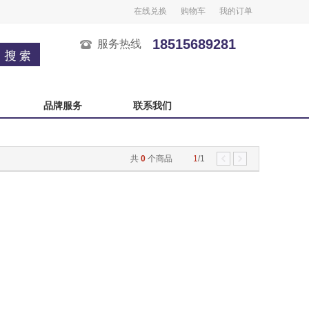
在线兑换
购物车
我的订单
18515689281
服务热线
品牌服务
联系我们
广州酒家
榴芒一刻
共
0
个商品
1
/1
良品铺子
五芳斋
中秋自选卡
严选自选卡