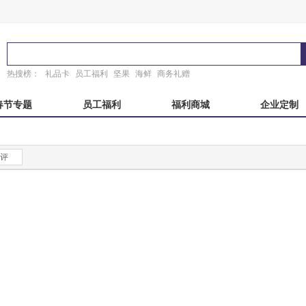
热搜榜：
礼品卡
员工福利
坚果
海鲜
商务礼赠
春节专题
员工福利
福利商城
企业定制
秋自选册
国产海鲜
端午自选册
东来顺
评
粽子礼盒
稻香村
故宫
锦华
真真老老
臻味故宫
诸老大
粽子礼券