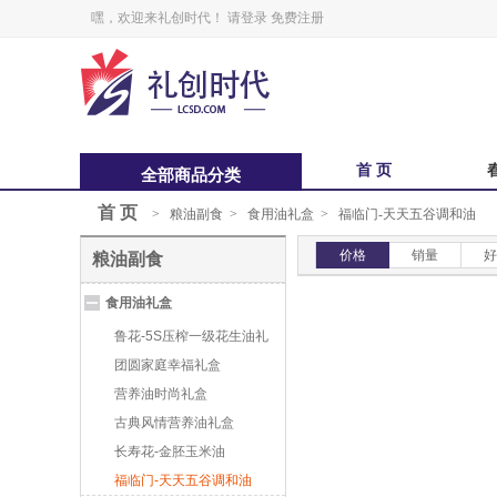
嘿，欢迎来礼创时代！
请登录
免费注册
首 页
全部商品分类
首 页
>
粮油副食
>
食用油礼盒
>
福临门-天天五谷调和油
中秋福卡
中
价格
销量
好
粮油副食
锋味
食用油礼盒
鲜品屋
鲁花-5S压榨一级花生油礼
盒
团圆家庭幸福礼盒
营养油时尚礼盒
古典风情营养油礼盒
长寿花-金胚玉米油
福临门-天天五谷调和油