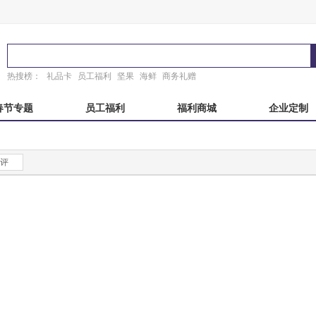
热搜榜：
礼品卡
员工福利
坚果
海鲜
商务礼赠
春节专题
员工福利
福利商城
企业定制
秋自选册
国产海鲜
端午自选册
东来顺
评
粽子礼盒
稻香村
故宫
锦华
真真老老
臻味故宫
诸老大
粽子礼券