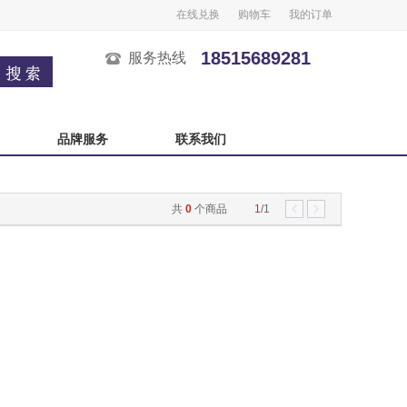
在线兑换
购物车
我的订单
18515689281
服务热线
品牌服务
联系我们
广州酒家
榴芒一刻
共
0
个商品
1
/1
良品铺子
五芳斋
中秋自选卡
严选自选卡